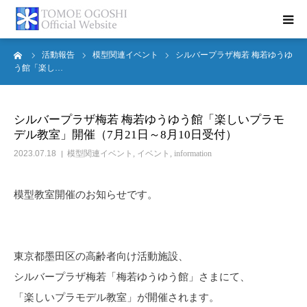
ーム
活動報告
模型関連イベント
シルバープラザ梅若 梅若ゆうゆ
トップページ
う館「楽し…
お知らせ
シルバープラザ梅若 梅若ゆうゆう館「楽しいプラモ
デル教室」開催（7月21日～8月10日受付）
プロフィール
2023.07.18
模型関連イベント
,
イベント
,
information
活動報告
模型教室開催のお知らせです。
書籍紹介
お問合せ
東京都墨田区の高齢者向け活動施設、
シルバープラザ梅若「梅若ゆうゆう館」さまにて、
「楽しいプラモデル教室」が開催されます。