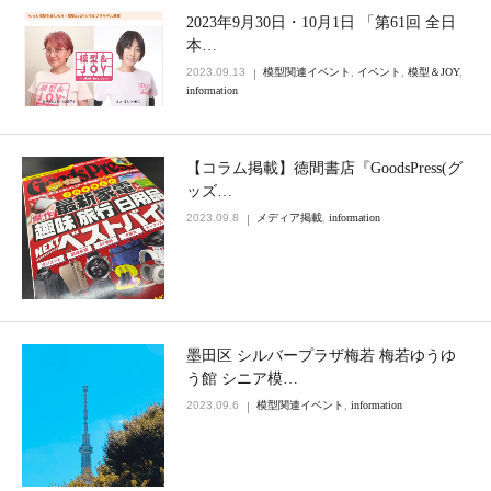
2023年9月30日・10月1日 「第61回 全日
本…
2023.09.13
模型関連イベント
,
イベント
,
模型＆JOY
,
information
【コラム掲載】徳間書店『GoodsPress(グ
ッズ…
2023.09.8
メディア掲載
,
information
墨田区 シルバープラザ梅若 梅若ゆうゆ
う館 シニア模…
2023.09.6
模型関連イベント
,
information