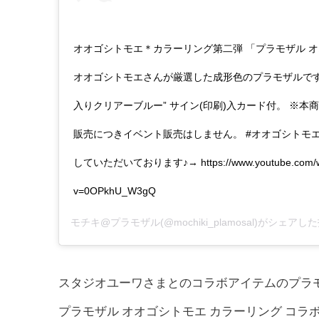
オオゴシトモエ＊カラーリング第二弾 「プラモザル 
オオゴシトモエさんが厳選した成形色のプラモザルです
入りクリアーブルー” サイン(印刷)入カード付。 ※本
販売につきイベント販売はしません。 #オオゴシトモエ
していただいております♪→ https://www.youtube.com/w
v=0OPkhU_W3gQ
モチキ@プラモザル
(@mochiki_plamosal)がシェアし
スタジオユーワさまとのコラボアイテムのプラ
プラモザル オオゴシトモエ カラーリング コラ