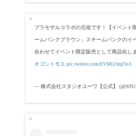
プラモザルコラボの元祖です！【イベント限
ームパンクブラウン」スチームパンクのイベント『
合わせてイベント限定販売として商品化し
オゴシトモエ
pic.twitter.com/EVMLOnp5n3
— 株式会社スタジオユーワ【公式】 (@STUD