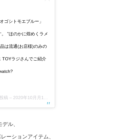
オオゴシトモエブルー」
。 ”ほのかに煌めくラメ
商品は流通(お店様)のみの
 TOYラジさんでご紹介
atch?
た投稿 –
2020年10月月15日午前12時36分PDT
モデル、
ボレーションアイテム、