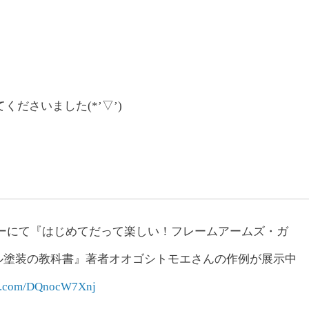
ださいました(*’▽’)
ナーにて『はじめてだって楽しい！フレームアームズ・ガ
ル塗装の教科書』著者オオゴシトモエさんの作例が展示中
ter.com/DQnocW7Xnj