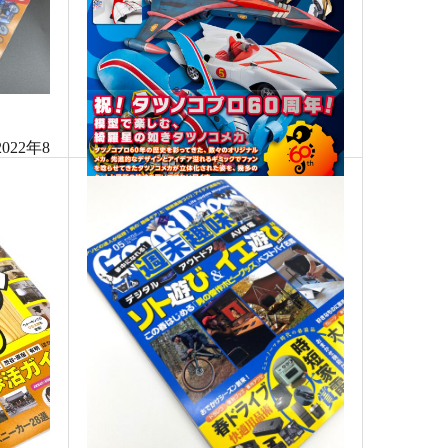
2022年8
n
【作例＆製作記事掲載】2022年6月
13日発売 ホビージャパン
MOOK『タツノコプラモアーカイ
ブ』タイム…
2022.06.9
メディア出演
,
メディア掲載
,
information