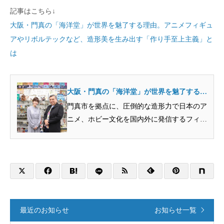
記事はこちら↓
大阪・門真の「海洋堂」が世界を魅了する理由。アニメフィギュ
アやリボルテックなど、造形美を生み出す「作り手至上主義」と
は
大阪・門真の「海洋堂」が世界を魅了する理
由。アニメフィギュアやリボルテックなど、
門真市を拠点に、圧倒的な造形力で日本のア
造形美を生み出す「作り手至上主義」とは -
ニメ、ホビー文化を国内外に発信するフィギ
Discover Osaka
ュアメーカー・海洋堂。一坪半の模型店から
現在に至るまでの歴史や、大阪で培われた独
自の魅力を、海洋堂顧問の宮脇修一さんや、
海外戦略を模索する社員さんへのインタビュ
ーを通して、プロモデラーのオオゴシトモエ
が深掘りします。
最近のお知らせ
お知らせ一覧