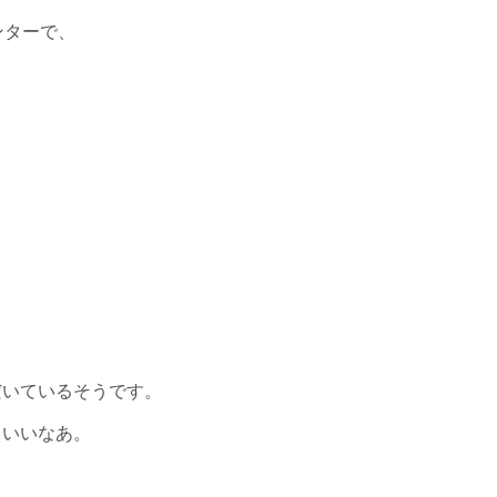
センターで、
だいているそうです。
といいなあ。