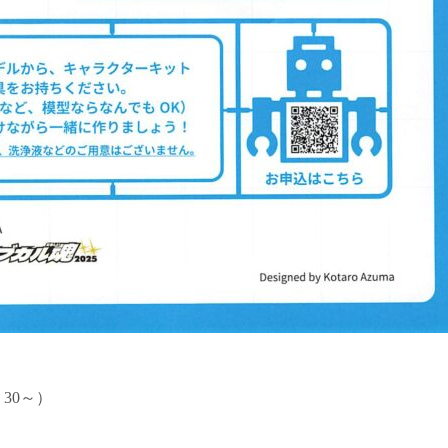
：30～）