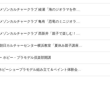
催 メゾンカルチャークラブ 綾瀬「海のジオラマを作…
催 メゾンカルチャークラブ 亀有「恐竜のミニジオラ…
催 メゾンカルチャークラブ 西新井「親子で楽しむ！…
開催 朝日カルチャーセンター横浜教室「夏休み親子講座…
ミー ホビー・プラモデル倶楽部開講
日静岡ホビーショープラモデル組み立て＆ペイント体験会…