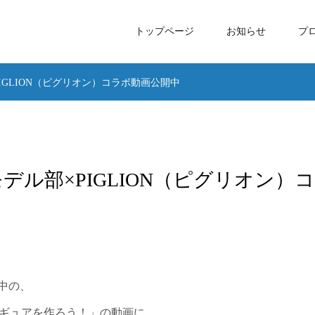
トップページ
お知らせ
プ
IGLION（ピグリオン）コラボ動画公開中
ル部×PIGLION（ピグリオン）コ
開中の、
フィギュアを作ろう！」の動画に、